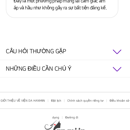
Đây là một phương pháp mang lại cảm giác ấm
áp và hầu như không gây ra sự bất tiện đáng kể.
CÂU HỎI THƯỜNG GẶP
NHỮNG ĐIỀU CẦN CHÚ Ý
GIỚI THIỆU VỀ VIỆN DA HANMIIN
|
Đặt lịch
|
Chính sách quyền riêng tư
|
Điều khoản sử
dụng
|
Đường đi