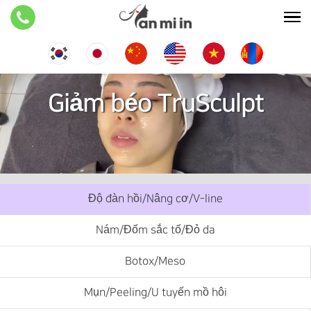
Giảm béo TruSculpt
Độ đàn hồi/Nâng cơ/V-line
Nám/Đốm sắc tố/Đỏ da
Botox/Meso
Mụn/Peeling/U tuyến mồ hôi