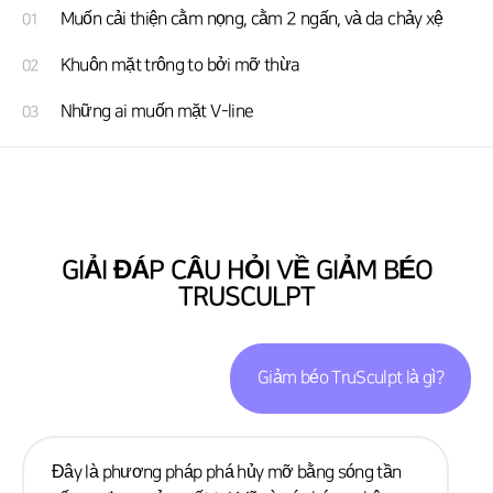
Muốn cải thiện cằm nọng, cằm 2 ngấn, và da chảy xệ
01
Khuôn mặt trông to bởi mỡ thừa
02
Những ai muốn mặt V-line
03
GIẢI ĐÁP CÂU HỎI VỀ GIẢM BÉO
TRUSCULPT
Giảm béo TruSculpt là gì?
Đây là phương pháp phá hủy mỡ bằng sóng tần