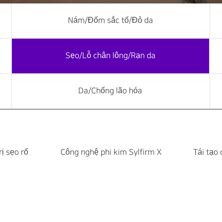
Nám/Đốm sắc tố/Đỏ da
Sẹo/Lỗ chân lông/Rạn da
Da/Chống lão hóa
ị sẹo rổ
Công nghệ phi kim Sylfirm X
Tái tạo