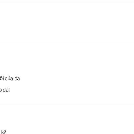
ồi của da
o da!
t kỹ