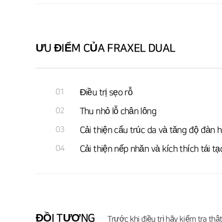
ƯU ĐIỂM CỦA FRAXEL DUAL
01
Điều trị sẹo rỗ
02
Thu nhỏ lỗ chân lông
03
Cải thiện cấu trúc da và tăng độ đàn h
04
Cải thiện nếp nhăn và kích thích tái tạ
ĐỒI TƯỢNG
Trước khi điều trị hãy kiểm tra thậ