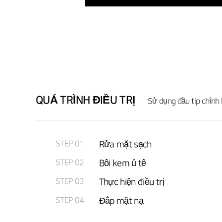
QUÁ TRÌNH ĐIỀU TRỊ
Sử dụng đầu tip chính
STEP 01
Rửa mặt sạch
STEP 02
Bôi kem ủ tê
STEP 03
Thực hiện điều trị
STEP 04
Đắp mặt nạ