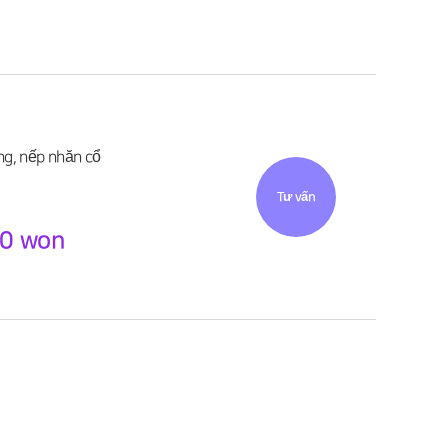
ng, nếp nhăn cổ
Tư vấn
00 won