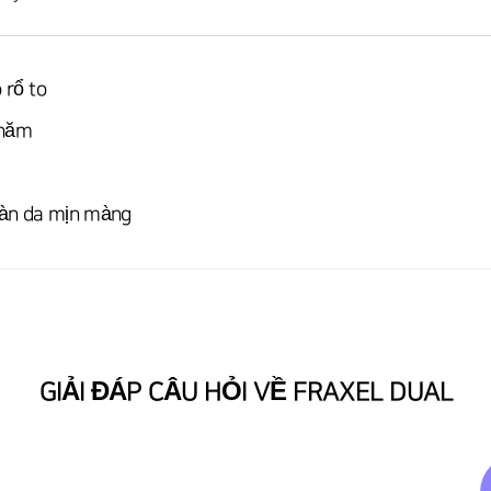
 rổ to
 năm
làn da mịn màng
GIẢI ĐÁP CÂU HỎI VỀ FRAXEL DUAL