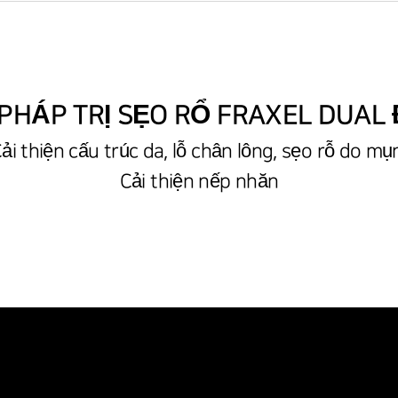
HÁP TRỊ SẸO RỔ FRAXEL DUAL 
ải thiện cấu trúc da, lỗ chân lông, sẹo rỗ do m
Cải thiện nếp nhăn