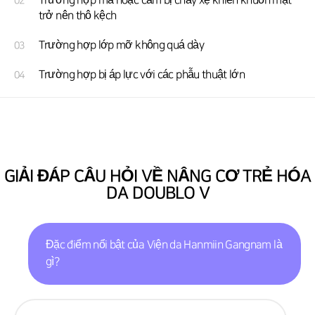
Trường hợp má hoặc cằm bị chảy xệ khiến khuôn mặt
02
trở nên thô kệch
Trường hợp lớp mỡ không quá dày
03
Trường hợp bị áp lực với các phẫu thuật lớn
04
GIẢI ĐÁP CÂU HỎI VỀ NÂNG CƠ TRẺ HÓA
DA DOUBLO V
Đặc điểm nổi bật của Viện da Hanmiin Gangnam là
gì?