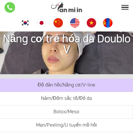
Nâng cơ trẻ hóa da Doublo
V
Độ đàn hồi/Nâng cơ/V-line
Nám/Đốm sắc tố/Đỏ da
Botox/Meso
Mụn/Peeling/U tuyến mồ hôi