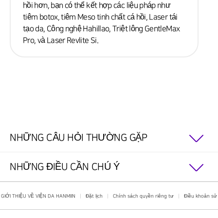
hồi hơn, bạn có thể kết hợp các liệu pháp như
tiêm botox, tiêm Meso tinh chất cá hồi, Laser tái
tạo da, Công nghệ Hahillao, Triệt lông GentleMax
Pro, và Laser Revlite Si.
NHỮNG CÂU HỎI THƯỜNG GẶP
NHỮNG ĐIỀU CẦN CHÚ Ý
GIỚI THIỆU VỀ VIỆN DA HANMIIN
|
Đặt lịch
|
Chính sách quyền riêng tư
|
Điều khoản sử