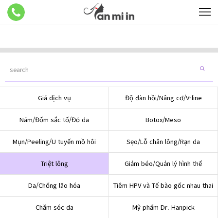
Giá dịch vụ
Độ đàn hồi/Nâng cơ/V-line
Nám/Đốm sắc tố/Đỏ da
Botox/Meso
Mụn/Peeling/U tuyến mồ hôi
Sẹo/Lỗ chân lông/Rạn da
Triệt lông
Giảm béo/Quản lý hình thể
Da/Chống lão hóa
Tiêm HPV và Tế bào gốc nhau thai
Chăm sóc da
Mỹ phẩm Dr. Hanpick