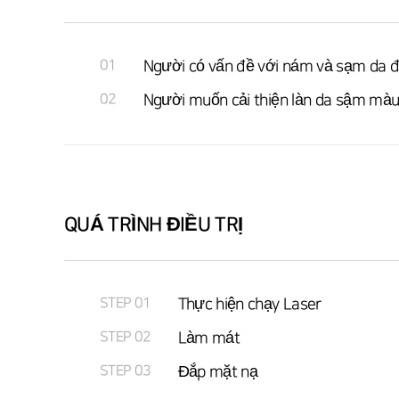
01
Người có vấn đề với nám và sạm da 
02
Người muốn cải thiện làn da sậm mà
QUÁ TRÌNH ĐIỀU TRỊ
STEP 01
Thực hiện chạy Laser
STEP 02
Làm mát
STEP 03
Đắp mặt nạ