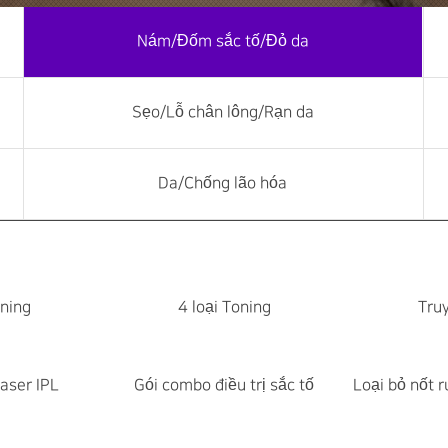
Nám/Đốm sắc tố/Đỏ da
Sẹo/Lỗ chân lông/Rạn da
Da/Chống lão hóa
oning
4 loại Toning
Tru
aser IPL
Gói combo điều trị sắc tố
Loại bỏ nốt r