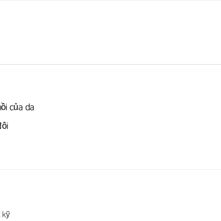
ồi của da
đôi
t kỹ