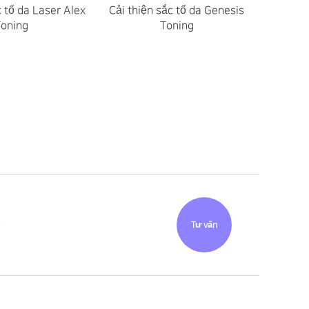
c tố da Laser Alex
Cải thiện sắc tố da Genesis
oning
Toning
ụ
Tư vấn