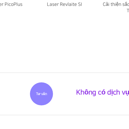
er PicoPlus
Laser Revlaite SI
Cải thiện sắ
T
Không có dịch v
Tư vấn