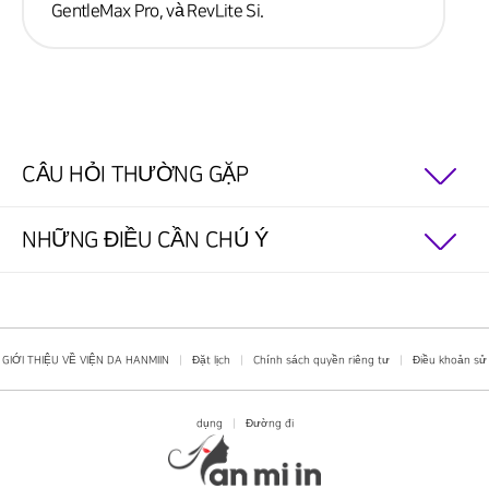
GentleMax Pro, và RevLite Si.
CÂU HỎI THƯỜNG GẶP
NHỮNG ĐIỀU CẦN CHÚ Ý
GIỚI THIỆU VỀ VIỆN DA HANMIIN
|
Đặt lịch
|
Chính sách quyền riêng tư
|
Điều khoản sử
dụng
|
Đường đi