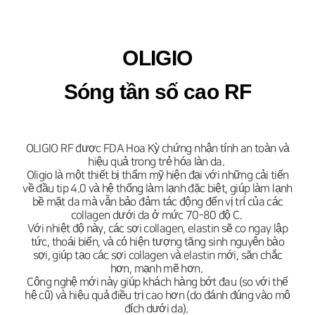
OLIGIO
Sóng tần số cao RF
OLIGIO RF được FDA Hoa Kỳ chứng nhận tính an toàn và
hiệu quả trong trẻ hóa làn da.
Oligio là một thiết bị thẩm mỹ hiện đại với những cải tiến
về đầu tip 4.0 và hệ thống làm lạnh đặc biệt, giúp làm lạnh
bề mặt da mà vẫn bảo đảm tác động đến vị trí của các
collagen dưới da ở mức 70-80 độ C.
Với nhiệt độ này, các sợi collagen, elastin sẽ co ngay lập
tức, thoái biến, và có hiện tượng tăng sinh nguyên bào
sợi, giúp tạo các sợi collagen và elastin mới, săn chắc
hơn, mạnh mẽ hơn.
Công nghệ mới này giúp khách hàng bớt đau (so với thế
hệ cũ) và hiệu quả điều trị cao hơn (do đánh đúng vào mô
đích dưới da).