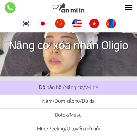
Nâng cơ xóa nhăn Oligio
Độ đàn hồi/Nâng cơ/V-line
Nám/Đốm sắc tố/Đỏ da
Botox/Meso
Mụn/Peeling/U tuyến mồ hôi